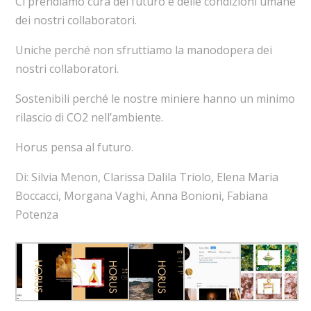
Ci prendiamo cura del futuro e delle condizioni umane
dei nostri collaboratori.
Uniche perché non sfruttiamo la manodopera dei
nostri collaboratori.
Sostenibili perché le nostre miniere hanno un minimo
rilascio di CO2 nell’ambiente.
​Horus pensa al futuro.
Di: Silvia Menon, Clarissa Dalila Triolo, Elena Maria
Boccacci, Morgana Vaghi, Anna Bonioni, Fabiana
Potenza