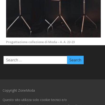
Progettazione collezione di Moda – A. A. 22-23
Copyright ZoneModa
Questo sito utilizza solo cookie tecnici e/o