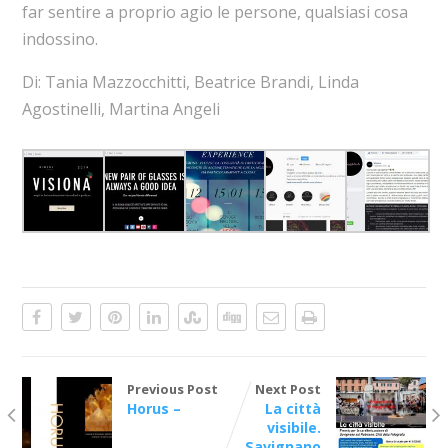
far sentire a proprio agio le persone, qualsiasi cosa
indossino.
Di: Tania Mazzocchitti, Beatrice Brandi, Linda
Agostinelli, Martina Angeli
Previous Post
Next Post
Horus –
La città
visibile.
Savignano