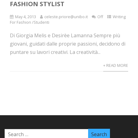
FASHION STYLIST
May 4, 2013
celeste.priore@unibo.it
Off
Writing
For Fashion /Studenti
Di Giorgia Melis e Desirèe Lamanna Sempre più
giovani, guidati dalle proprie passioni, decidono di
puntare su lavori creativi. La creatività...
+ READ MORE