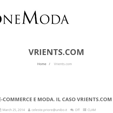
VRIENTS.COM
Home
Vrients.com
E-COMMERCE E MODA. IL CASO VRIENTS.COM
March 25, 2014
celeste.priore@unibo.it
Off
CLAM