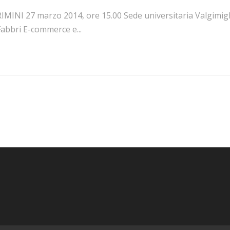
IMINI 27 marzo 2014, ore 15.00 Sede universitaria Valgimigli
Fabbri E-commerce e...