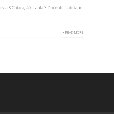
 via S.Chiara, 40 – aula 3 Docente: Fabriano
+ READ MORE