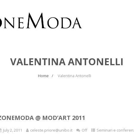
VALENTINA ANTONELLI
Home
Valentina Antonelli
ZONEMODA @ MOD’ART 2011
July 2, 2011
celeste.priore@unibo.it
Off
Seminari e conferen