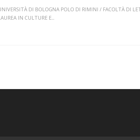
UNIVERSITÀ DI BOLOGNA POLO DI RIMINI / FACOLTÀ DI LE
LAUREA IN CULTURE E...