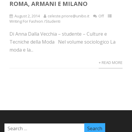
ROMA, ARMANI E MILANO
August 2, 2014
celeste.priore@unibo.it
Off
Writing For Fashion /Studenti
Di Anna Dalla Vecchia – studente – Culture e
Tecniche della Moda Nel volume sociologico La
moda e la...
+ READ MORE