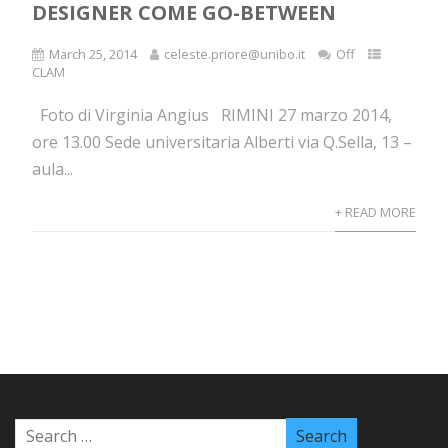
DESIGNER COME GO-BETWEEN
March 25, 2014
celeste.priore@unibo.it
Off
CLAM
Foto di Virginia Angius RIMINI 27 marzo 2014,
ore 13.00 Sede universitaria Alberti via Q.Sella, 13 –
aula...
+ READ MORE