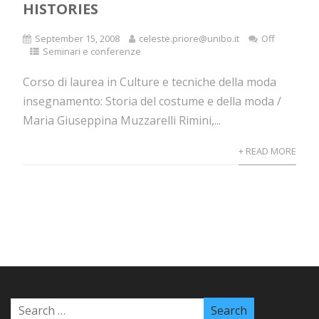
HISTORIES
September 15, 2008
celeste.priore@unibo.it
Off
Seminari e conferenze
Corso di laurea in Culture e tecniche della moda
insegnamento: Storia del costume e della moda /
Maria Giuseppina Muzzarelli Rimini,...
+ READ MORE