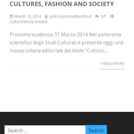
CULTURES, FASHION AND SOCIETY
March 10, 2014
celeste.priore@unibo.it
Off
Cultura Moda Società
Prossima scadenza: 31 Marzo 2014 Nel panorama
scientifico degli Studi Culturali è presente oggi una
nuova collana editoriale dal titolo “Culture,...
+ READ MORE