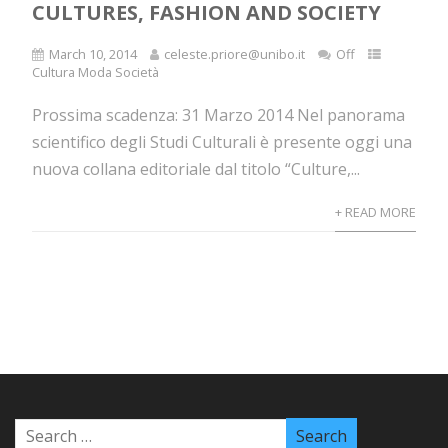
CULTURES, FASHION AND SOCIETY
March 10, 2014
celeste.priore@unibo.it
Off
Cultura Moda Società
Prossima scadenza: 31 Marzo 2014 Nel panorama
scientifico degli Studi Culturali è presente oggi una
nuova collana editoriale dal titolo “Culture,...
+ READ MORE