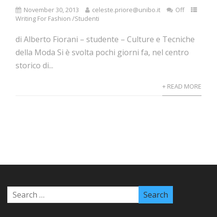
November 30, 2013
celeste.priore@unibo.it
Off
Writing For Fashion /Studenti
di Alberto Fiorani – studente – Culture e Tecniche
della Moda Si è svolta pochi giorni fa, nel centro
storico di...
+ READ MORE