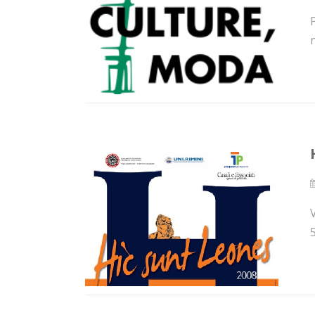
n
V
5