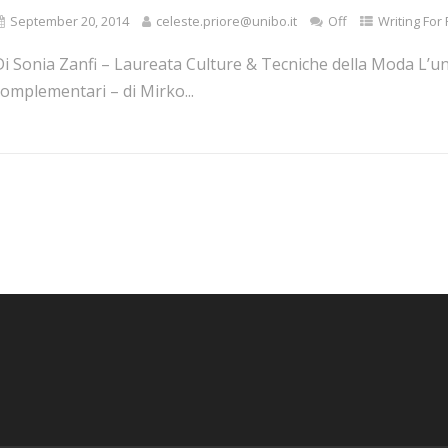
September 20, 2014
celeste.priore@unibo.it
Off
Writing For
i Sonia Zanfi – Laureata Culture & Tecniche della Moda L’un
omplementari – di Mirko...