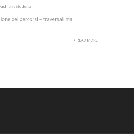
 Fashion /Studenti
ione dei percorsi – traversali ma
+ READ MORE