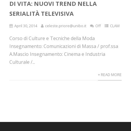
DI VITA: NUOVI TREND NELLA
SERIALITÀ TELEVISIVA
April 30, 2014
celeste.priore@unibo.it
Off
CLAM
Corso di Culture e Tecniche della Moda
Insegnamento: Comunicazioni di Massa / prof.ssa
A.Mascio Insegnamento: Cinema e Industria
Culturale /...
+ READ MORE