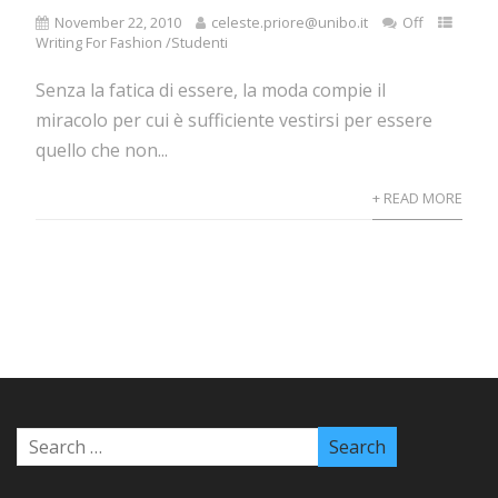
November 22, 2010
celeste.priore@unibo.it
Off
Writing For Fashion /Studenti
Senza la fatica di essere, la moda compie il
miracolo per cui è sufficiente vestirsi per essere
quello che non...
+ READ MORE