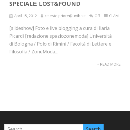
SPECIALE: LOST&FOUND
April 15, 2012
celeste.priore@unibo.it
Off
CLAM
[slideshow] Foto e live blogging a cura di Ilaria
Picardi [redazione spaziozonemoda] Università
di Bologna / Polo di Rimini / Facoltà di Lettere e
Filosofia / ZoneModa...
+ READ MORE