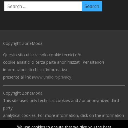
Copyright ZoneModa
Questo sito utilizza solo cookie tecnici e/o
cookie analitici di terza parte anonimizzati. Per ulteriori
informazioni clicchi sull’informativa
presente al link (
www.unibo.it/privacy
).
Copyright ZoneModa
This site uses only technical cookies and / or anonymized third-
party
analytical cookies. For more information, click on the information
at the link (
www.unibo.it/privacy
).
We use cookies to ensure that we give you the best