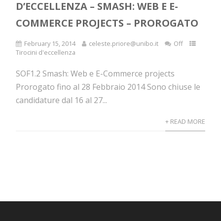
D’ECCELLENZA – SMASH: WEB E E-
COMMERCE PROJECTS – PROROGATO
February 15, 2014
celeste.priore@unibo.it
Off
Tirocini d'eccellenza
SOF1.2 Smash: Web e E-Commerce projects
Prorogato fino al 28 Febbraio 2014 Sono chiuse le
candidature dal 16 al 27...
+ READ MORE