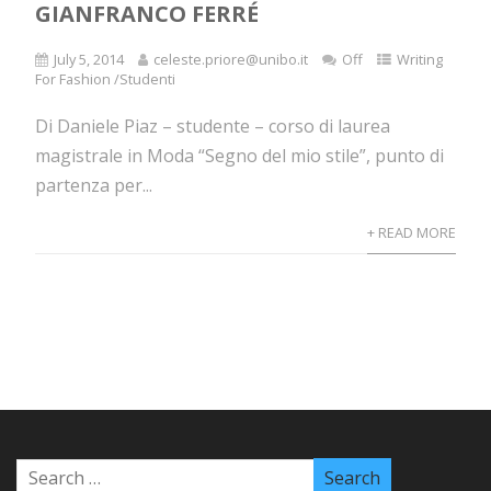
GIANFRANCO FERRÉ
July 5, 2014
celeste.priore@unibo.it
Off
Writing
For Fashion /Studenti
Di Daniele Piaz – studente – corso di laurea
magistrale in Moda “Segno del mio stile”, punto di
partenza per...
+ READ MORE