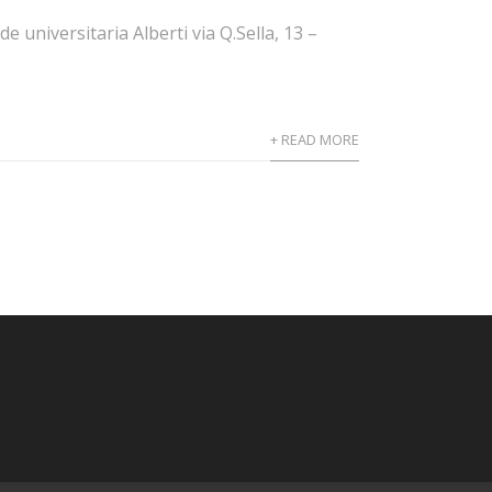
universitaria Alberti via Q.Sella, 13 –
+ READ MORE