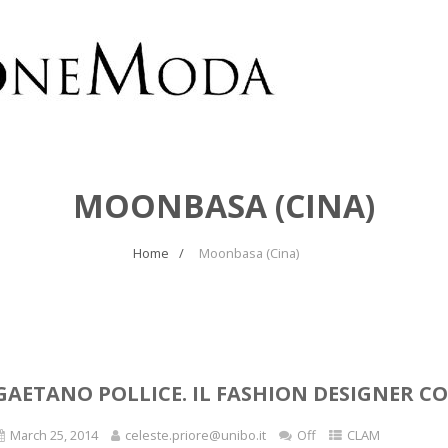
MOONBASA (CINA)
Home
Moonbasa (Cina)
GAETANO POLLICE. IL FASHION DESIGNER 
March 25, 2014
celeste.priore@unibo.it
Off
CLAM