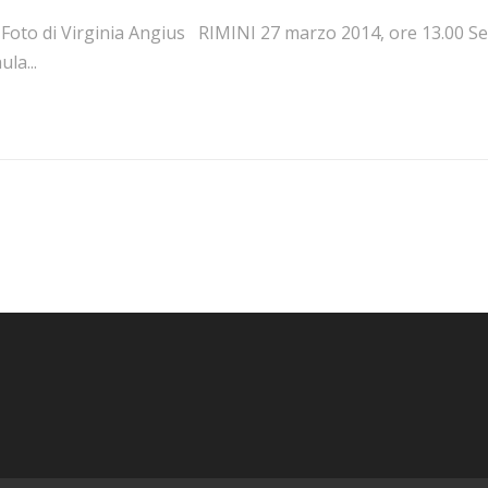
oto di Virginia Angius RIMINI 27 marzo 2014, ore 13.00 Sede 
ula...