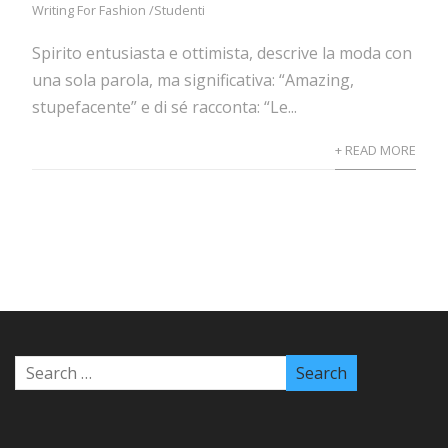
Writing For Fashion /Studenti
Spirito entusiasta e ottimista, descrive la moda con
una sola parola, ma significativa: “Amazing,
stupefacente” e di sé racconta: “Le...
+ READ MORE