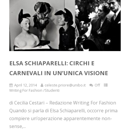
ELSA SCHIAPARELLI: CIRCHI E
CARNEVALI IN UN’UNICA VISIONE
April 12, 2014
celeste.priore@unibo.it
Off
Writing For Fashion /Studenti
di Cecilia Cestari – Redazione Writing For Fashion
Quando si parla di Elsa Schiaparelli, occorre prima
compiere un’operazione apparentemente non-
sense,...