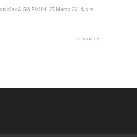
con Max & Giò RIMINI 25 Marzo 2014, ore
+ READ MORE