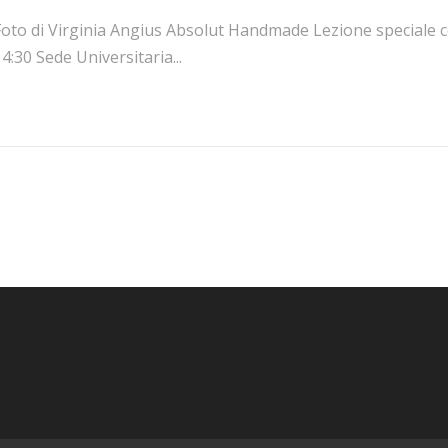
Foto di Virginia Angius Absolut Handmade Lezione speciale 
4:30 Sede Universitaria...