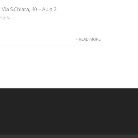
 Via S.Chiara, 40 – Aula 2
ella...
+ READ MORE