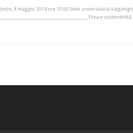
imini, 8 maggio 2014 ore 10.00 Sede universitaria Valgimigli,
__________________________________________ Etica e sostenibilità n