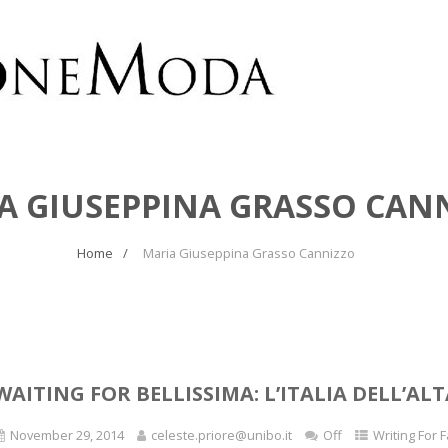
A GIUSEPPINA GRASSO CAN
Home
Maria Giuseppina Grasso Cannizzo
WAITING FOR BELLISSIMA: L’ITALIA DELL’AL
November 29, 2014
celeste.priore@unibo.it
Off
Writing For 