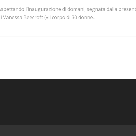
Aspettando l’inaugurazione di domani, segnata dalla presen
i Vanessa Beecroft («il corpo di 30 donne...