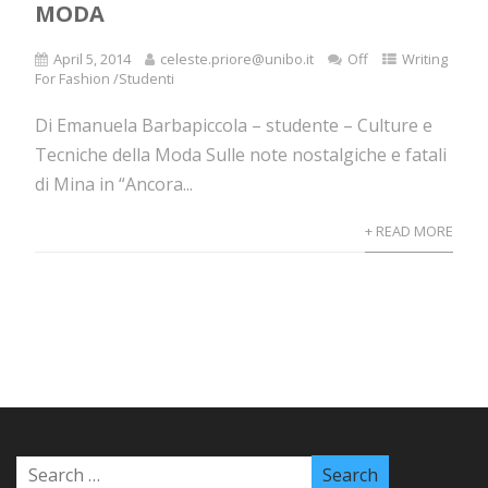
MODA
April 5, 2014
celeste.priore@unibo.it
Off
Writing
For Fashion /Studenti
Di Emanuela Barbapiccola – studente – Culture e
Tecniche della Moda Sulle note nostalgiche e fatali
di Mina in “Ancora...
+ READ MORE