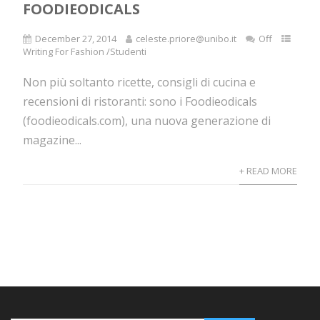
FOODIEODICALS
December 27, 2014
celeste.priore@unibo.it
Off
Writing For Fashion /Studenti
Non più soltanto ricette, consigli di cucina e
recensioni di ristoranti: sono i Foodieodicals
(foodieodicals.com), una nuova generazione di
magazine...
+ READ MORE