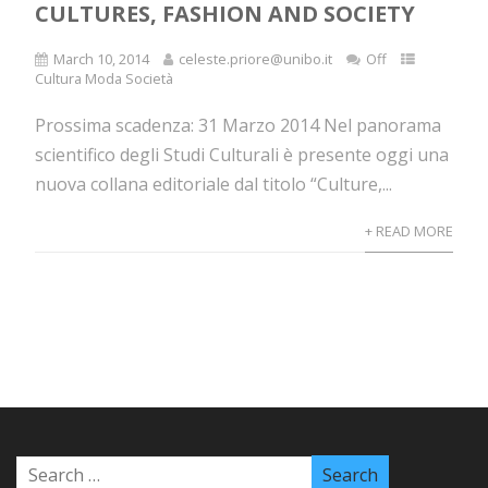
CULTURES, FASHION AND SOCIETY
March 10, 2014
celeste.priore@unibo.it
Off
Cultura Moda Società
Prossima scadenza: 31 Marzo 2014 Nel panorama
scientifico degli Studi Culturali è presente oggi una
nuova collana editoriale dal titolo “Culture,...
+ READ MORE