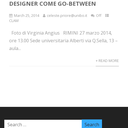
DESIGNER COME GO-BETWEEN
March 25, 2014
celeste.priore@unibo.it
Off
CLAM
Foto di Virginia Angius RIMINI 27 marzo 2014,
ore 13.00 Sede universitaria Alberti via Q.Sella, 13 –
aula...
+ READ MORE