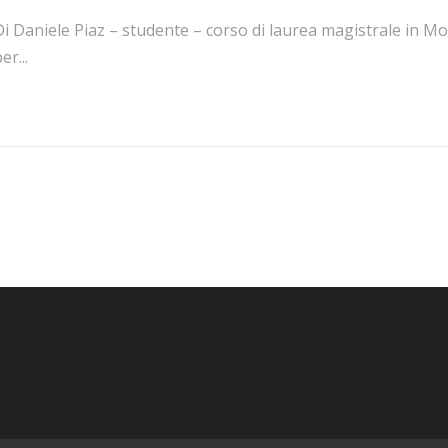
i Daniele Piaz – studente – corso di laurea magistrale in Mo
er...