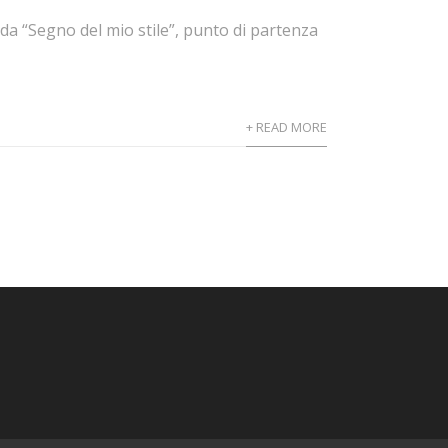
da “Segno del mio stile”, punto di partenza
+ READ MORE