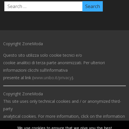
Copyright ZoneModa
Questo sito utilizza solo cookie tecnici e/o
cookie analitici di terza parte anonimizzati. Per ulteriori
informazioni clicchi sull’informativa
presente al link (
www.unibo.it/privacy
).
Copyright ZoneModa
This site uses only technical cookies and / or anonymized third-
party
analytical cookies. For more information, click on the information
at the link (
www.unibo.it/privacy
).
We use cookies to ensure that we give you the best