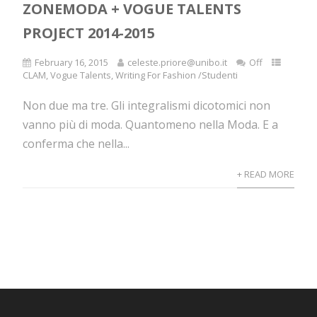
ZONEMODA + VOGUE TALENTS
PROJECT 2014-2015
February 16, 2015
celeste.priore@unibo.it
Off
CLAM
,
Vogue Talents
,
Writing For Fashion /Studenti
Non due ma tre. Gli integralismi dicotomici non
vanno più di moda. Quantomeno nella Moda. E a
conferma che nella...
+ READ MORE