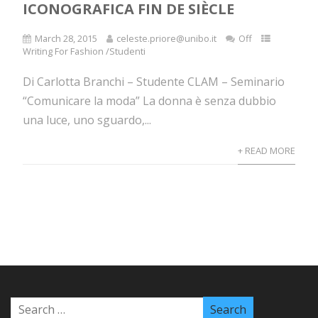
ICONOGRAFICA FIN DE SIÈCLE
March 28, 2015
celeste.priore@unibo.it
Off
Writing For Fashion /Studenti
Di Carlotta Branchi – Studente CLAM – Seminario
“Comunicare la moda” La donna è senza dubbio
una luce, uno sguardo,...
+ READ MORE