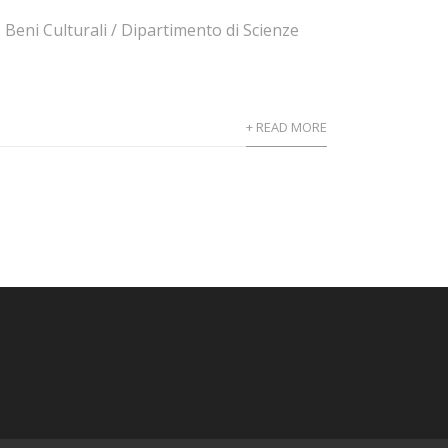
 Beni Culturali / Dipartimento di Scienze
+ READ MORE