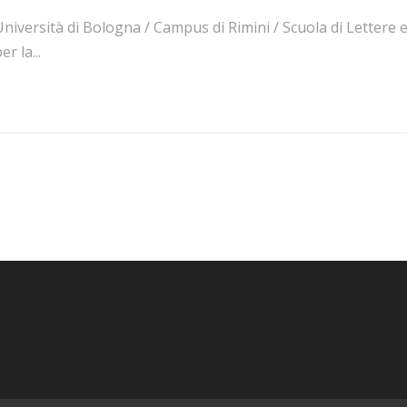
niversità di Bologna / Campus di Rimini / Scuola di Lettere e
er la...