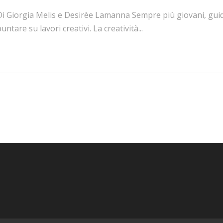
Di Giorgia Melis e Desirèe Lamanna Sempre più giovani, guida
untare su lavori creativi. La creatività...