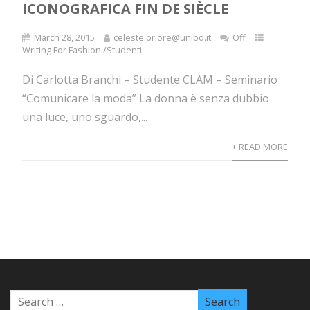
ICONOGRAFICA FIN DE SIÈCLE
March 28, 2015
celeste.priore@unibo.it
Off
Writing For Fashion /Studenti
Di Carlotta Branchi – Studente CLAM – Seminario
“Comunicare la moda” La donna è senza dubbio
una luce, uno sguardo,...
+ READ MORE