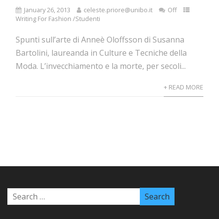
January 26, 2013
celeste.priore@unibo.it
Off
Writing For Fashion /Studenti
Spunti sull’arte di Anneè Oloffsson di Susanna
Bartolini, laureanda in Culture e Tecniche della
Moda. L’invecchiamento e la morte, per secoli...
+ READ MORE