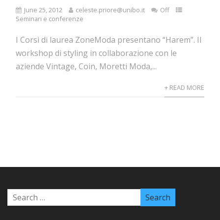
June 25, 2012
celeste.priore@unibo.it
Off
Seminari e conferenze
I Corsi di laurea ZoneModa presentano “Harem”. Il
workshop di styling in collaborazione con le
aziende Vintage, Coin, Moretti Moda,...
+ READ MORE