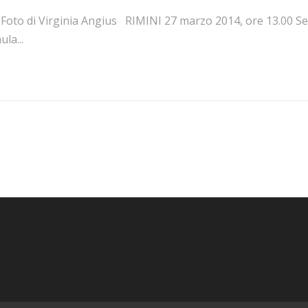
oto di Virginia Angius RIMINI 27 marzo 2014, ore 13.00 Sede 
ula...