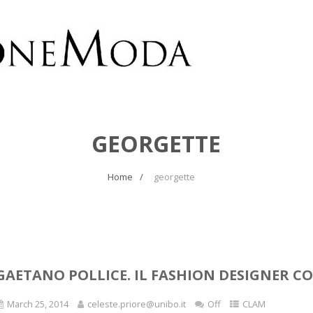
GEORGETTE
Home
georgette
GAETANO POLLICE. IL FASHION DESIGNER 
March 25, 2014
celeste.priore@unibo.it
Off
CLAM