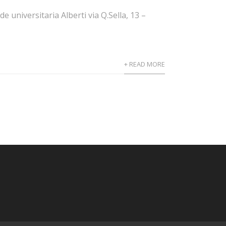
universitaria Alberti via Q.Sella, 13 –
+ READ MORE