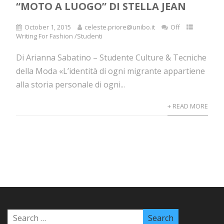
“MOTO A LUOGO” DI STELLA JEAN
October 1, 2015
celeste.priore@unibo.it
Off
Writing For Fashion /Studenti
Di Arianna Sabatino – Studente Culture & Tecniche
della Moda «L’identità di ogni migrante appartiene
alla storia personale di ogni...
+ READ MORE