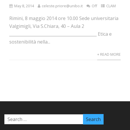
May 8, 2014
celeste.priore@unibo.it
Off
CLAM
Rimini, 8 maggio 2014 ore 10.00 Sede universitaria
Valgimigli, Via S.Chiara, 40 – Aula 2
___________________________________________ Etica e
sostenibilità nella...
+ READ MORE