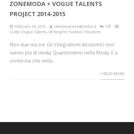
ZONEMODA + VOGUE TALENTS
PROJECT 2014-2015
February 16, 2015
celeste.priore@unibo.it
Off
CLAM
,
Vogue Talents
,
Writing For Fashion /Studenti
Non due ma tre. Gli integralismi dicotomici non
vanno più di moda. Quantomeno nella Moda. E a
conferma che nella...
+ READ MORE