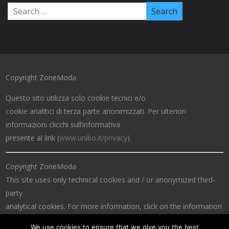
Copyright ZoneModa
Questo sito utilizza solo cookie tecnici e/o
cookie analitici di terza parte anonimizzati. Per ulteriori
informazioni clicchi sull’informativa
presente al link (
www.unibo.it/privacy
).
Copyright ZoneModa
This site uses only technical cookies and / or anonymized third-
party
analytical cookies. For more information, click on the information
at the link (
www.unibo.it/privacy
).
We use cookies to ensure that we give you the best