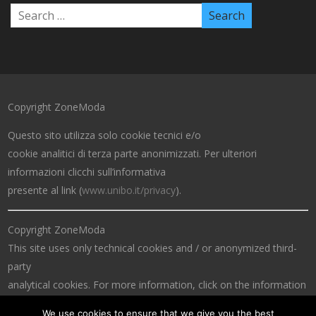
Copyright ZoneModa
Questo sito utilizza solo cookie tecnici e/o
cookie analitici di terza parte anonimizzati. Per ulteriori
informazioni clicchi sull’informativa
presente al link (
www.unibo.it/privacy
).
Copyright ZoneModa
This site uses only technical cookies and / or anonymized third-
party
analytical cookies. For more information, click on the information
at the link (
www.unibo.it/privacy
).
We use cookies to ensure that we give you the best