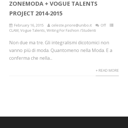
ZONEMODA + VOGUE TALENTS
PROJECT 2014-2015
February 16, 2015
celeste.priore@unibo.it
Off
CLAM
,
Vogue Talents
,
Writing For Fashion /Studenti
Non due ma tre. Gli integralismi dicotomici non
vanno più di moda. Quantomeno nella Moda. E a
conferma che nella...
+ READ MORE