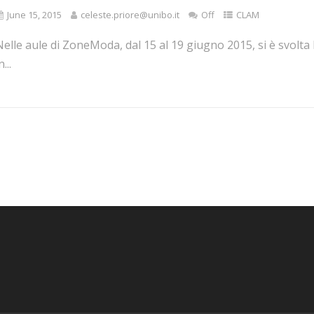
June 15, 2015
celeste.priore@unibo.it
Off
CLAM
Nelle aule di ZoneModa, dal 15 al 19 giugno 2015, si è svolt
n...