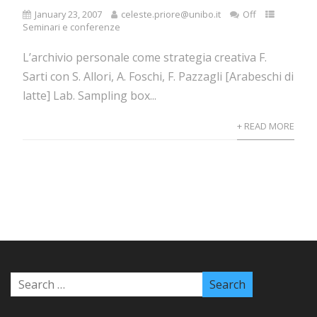
January 23, 2007
celeste.priore@unibo.it
Off
Seminari e conferenze
L’archivio personale come strategia creativa F.
Sarti con S. Allori, A. Foschi, F. Pazzagli [Arabeschi di
latte] Lab. Sampling box...
+ READ MORE