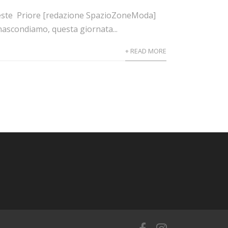
eleste Priore [redazione SpazioZoneModa]
nascondiamo, questa giornata...
+ READ MORE