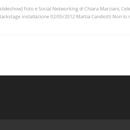
[slideshow] Foto e Social Networking di Chiara Marziani, C
Backstage installazione 02/05/2012 Mattia Candiotti Non lo 