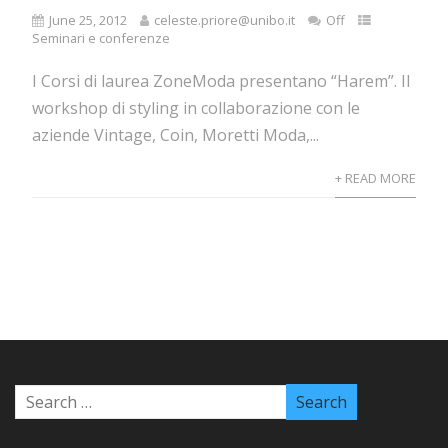
June 25, 2012
celeste.priore@unibo.it
Off
Seminari e conferenze
I Corsi di laurea ZoneModa presentano “Harem”. Il
workshop di styling in collaborazione con le
aziende Vintage, Coin, Moretti Moda,...
+ READ MORE