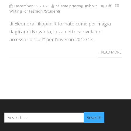
December 15, 2012
celeste.priore@unibo.it
Off
Writing For Fashion /Studenti
di Eleonora Filippini Ritornato come per magia
dagli anni Novanta, lo zainetto si rivela un
accessorio “cult” per l’inverno 2012/13....
+ READ MORE