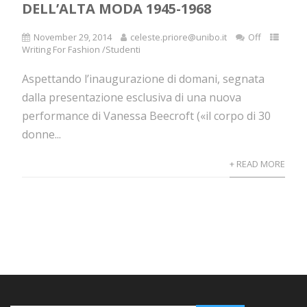
DELL’ALTA MODA 1945-1968
November 29, 2014
celeste.priore@unibo.it
Off
Writing For Fashion /Studenti
Aspettando l’inaugurazione di domani, segnata
dalla presentazione esclusiva di una nuova
performance di Vanessa Beecroft («il corpo di 30
donne...
+ READ MORE