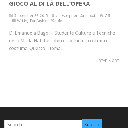
GIOCO AL DI LÀ DELL’OPERA
September 27, 2015
celeste.priore@unibo.it
Off
Writing For Fashion /Studenti
Di Emanuela Bagoi – Studente Culture e Tecniche
della Moda Habitus: abiti e abitudini, costumi e
costume. Questo il tema...
+ READ MORE