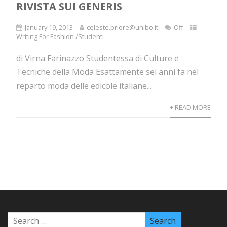
RIVISTA SUI GENERIS
January 19, 2013
celeste.priore@unibo.it
Off
Writing For Fashion /Studenti
di Virna Farinazzo Studentessa di Culture e
Tecniche della Moda Esattamente sei anni fa nel
reparto moda delle edicole italiane...
+ READ MORE