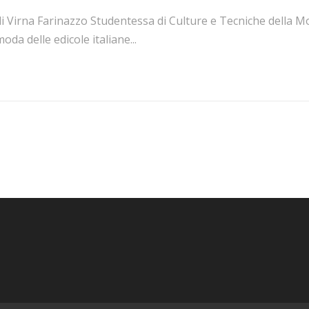
di Virna Farinazzo Studentessa di Culture e Tecniche della M
oda delle edicole italiane...